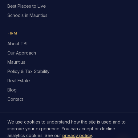
Residency by Investment
Business Advisors
Residency by Retirement
Outsourcing
Digital Nomad Visa
Legal Assistance
Moving to Mauritius
Who We Help
Best Places to Live
Schools in Mauritius
Check your eligibility
FIRM
Free 60-second checker
About TBI
Book a consultation
Our Approach
Tell us about your move
Mauritius
Call us
+230 268 3666
Policy & Tax Stability
We use cookies to understand how the site is used and to
Real Estate
Email
improve your experience. You can accept or decline
contact@tbimauritius.com
analytics cookies. See our
privacy policy
.
Blog